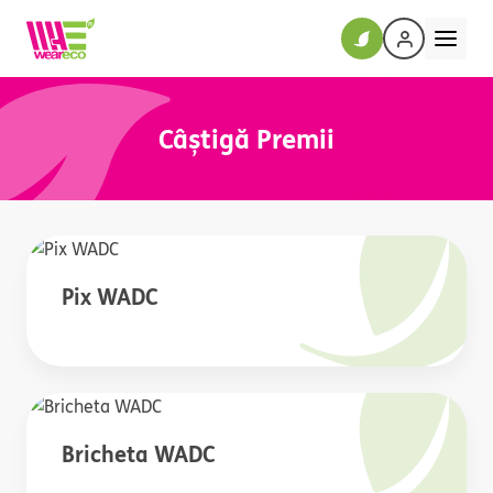
Câștigă Premii
Pix WADC
Bricheta WADC